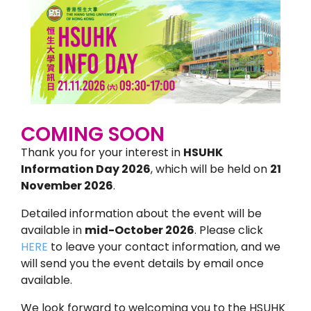
COMING SOON
Thank you for your interest in
HSUHK
Information Day 2026
, which will be held on
21
November 2026
.
Detailed information about the event will be
available in
mid-October 2026
. Please click
HERE
to leave your contact information, and we
will send you the event details by email once
available.
We look forward to welcoming you to the HSUHK