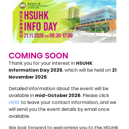
COMING SOON
Thank you for your interest in
HSUHK
Information Day 2026
, which will be held on
21
November 2026
.
Detailed information about the event will be
available in
mid-October 2026
. Please click
HERE
to leave your contact information, and we
will send you the event details by email once
available.
We look forward to welcoming you to the HSUHK