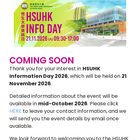
COMING SOON
Thank you for your interest in
HSUHK
Information Day 2026
, which will be held on
21
November 2026
.
Detailed information about the event will be
available in
mid-October 2026
. Please click
HERE
to leave your contact information, and we
will send you the event details by email once
available.
We look forward to welcoming you to the HSUHK