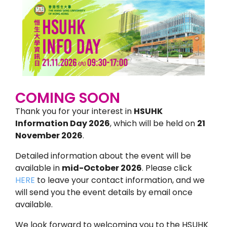
COMING SOON
Thank you for your interest in
HSUHK
Information Day 2026
, which will be held on
21
November 2026
.
Detailed information about the event will be
available in
mid-October 2026
. Please click
HERE
to leave your contact information, and we
will send you the event details by email once
available.
We look forward to welcoming you to the HSUHK